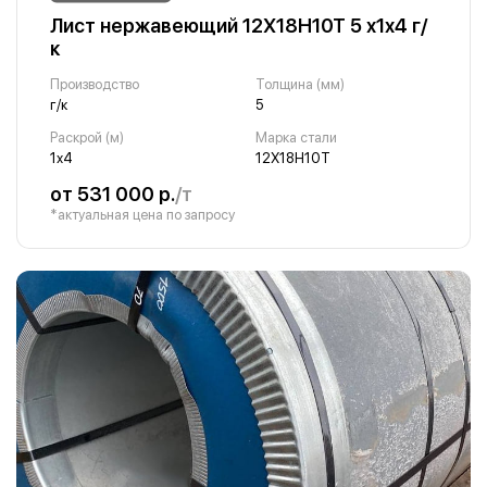
Лист нержавеющий 12Х18Н10Т 5 х1х4 г/
к
Производство
Толщина (мм)
г/к
5
Раскрой (м)
Марка стали
1х4
12Х18Н10Т
от 531 000 р.
/т
*актуальная цена по запросу