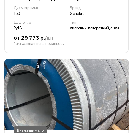
Диаметр (мм)
Бренд
150
Genebre
Давление
Тип
Ру16
дисковый, поворотный, с электроприводом
от 29 773 р.
/шт
*актуальная цена по запросу
В наличии мало