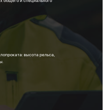
ях общего и специального
лопроката: высота рельса,
ы.