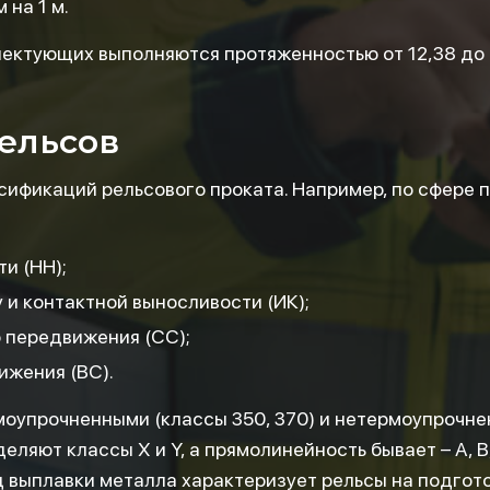
 на 1 м.
ектующих выполняются протяженностью от 12,38 до 
ельсов
сификаций рельсового проката. Например, по сфере
и (НН);
 и контактной выносливости (ИК);
 передвижения (СС);
ижения (ВС).
оупрочненными (классы 350, 370) и нетермоупрочнен
ляют классы Х и Y, а прямолинейность бывает – А, В
од выплавки металла характеризует рельсы на подгот