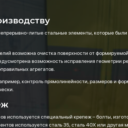
оизводству
непрерывно-литые стальные элементы, которые были
делий возможна очистка поверхности от формируемо
едусмотрена возможность исправления геометрии рел
правильных агрегатов.
апример, контроль прямолинейности, размеров и фор
чески.
еж
ов используется специальный крепеж – болты, изгот
ентов используется сталь 35, сталь 40Х или другая 