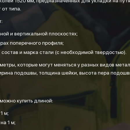
колеи 1520 мм, предназначенных для укладки на пут
 от типа.
:
ной и вертикальной плоскостях;
рах поперечного профиля;
состав и марка стали (с необходимой твердостью).
етры, которые могут меняться у разных видов метал
ширина подошвы, толщина шейки, высота пера подошв
 можно купить длиной:
1 м;
на 1 м;