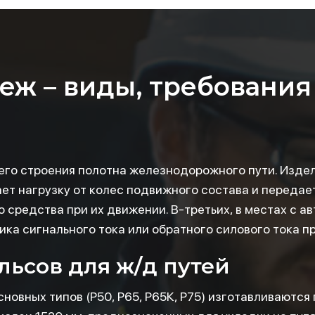
еж – виды, требования
его строения полотна железнодорожного пути. Изде
ет нагрузку от колес подвижного состава и передает
 средства при их движении. В-третьих, в местах с а
ка сигнального тока или обратного силового тока пр
льсов для ж/д путей
овных типов (Р50, Р65, Р65К, Р75) изготавливаются 