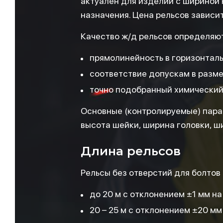
актуален для изделий с шириной 
назначения. Цена рельсов зависит
Качество ж/д рельсов определяют
прямолинейность в горизонталь
соответствие допускам в разме
точно подобранный химический 
Основные (контролируемые) парам
высота шейки, ширина головки, 
Длина рельсов
Рельсы без отверстий для болтов
до 20 м с отклонением ±1 мм на 
20 – 25 м с отклонением ±20 мм 