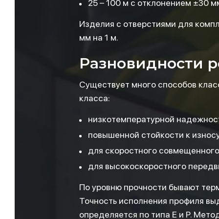
25 – 100 м с отклонением ±30 мм
Изделия с отверстиями для компл
мм на 1 м.
Разновидности р
Существует много способов клас
класса:
низкотемпературной надежност
повышенной стойкости к износу
для скоростного совмещенного
для высокоскоростного передв
По уровню прочности бывают терм
Точность исполнения профиля выде
определяется по типа Е и Р. Мет