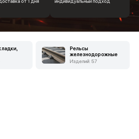
доставка от 1 дня
индивидуальный подход
кладки,
Рельсы
и
железнодорожные
6
Изделий: 57