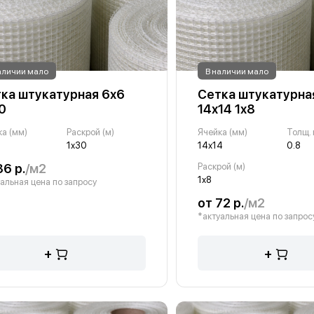
аличии мало
В наличии мало
ка штукатурная 6х6
Сетка штукатурная
0
14х14 1х8
ка (мм)
Раскрой (м)
Ячейка (мм)
1х30
14х14
0.8
36 р.
/м2
Раскрой (м)
1х8
альная цена по запросу
от 72 р.
/м2
*актуальная цена по запрос
+
+