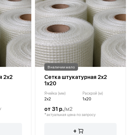
В наличии мало
я 2х2
Сетка штукатурная 2х2
1х20
Ячейка (мм)
Раскрой (м)
2х2
1х20
от 31 р.
/м2
у
*актуальная цена по запросу
+