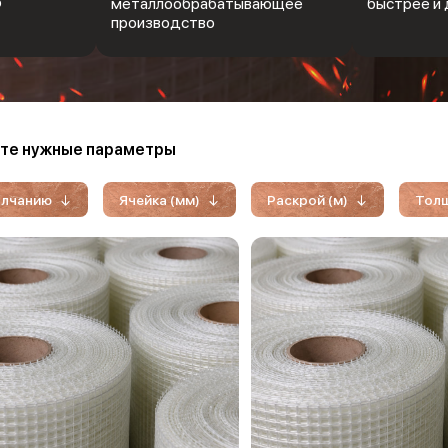
Ф
металлообрабатывающее
быстрее и 
производство
те нужные параметры
олчанию
Ячейка (мм)
Раскрой (м)
Толщ