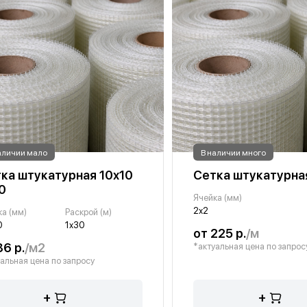
аличии мало
В наличии много
ка штукатурная 10х10
Сетка штукатурна
0
Ячейка (мм)
2х2
ка (мм)
Раскрой (м)
0
1х30
от 225 р.
/м
86 р.
/м2
*актуальная цена по запрос
альная цена по запросу
+
+