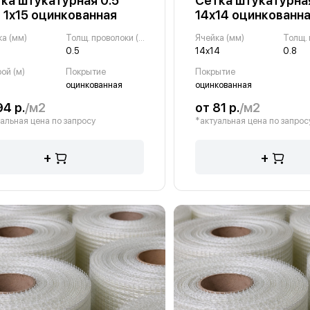
ка штукатурная 0.5
Сетка штукатурная
 1х15 оцинкованная
14х14 оцинкованн
ка (мм)
Толщ. проволоки (мм)
Ячейка (мм)
0.5
14х14
0.8
ой (м)
Покрытие
Покрытие
оцинкованная
оцинкованная
94 р.
/м2
от 81 р.
/м2
альная цена по запросу
*актуальная цена по запрос
+
+