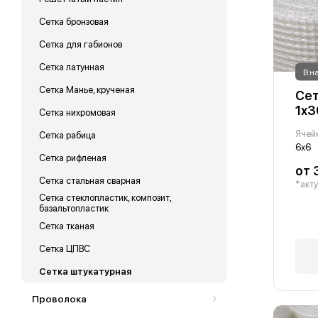
Сетка бронзовая
Сетка для габионов
Сетка латунная
В н
Сетка Манье, крученая
Сет
1х3
Сетка нихромовая
Ячей
Сетка рабица
6х6
Сетка рифленая
от 
Сетка стальная сварная
*акту
Сетка стеклопластик, композит,
базальтопластик
Сетка тканая
Сетка ЦПВС
Сетка штукатурная
Проволока