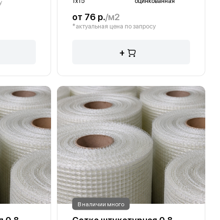
1х15
оцинкованная
у
от 76 р.
/м2
*актуальная цена по запросу
+
В наличии много