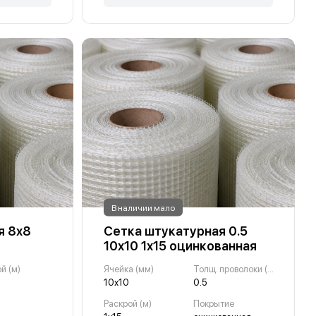
В наличии мало
я 8х8
Сетка штукатурная 0.5
10х10 1х15 оцинкованная
й (м)
Ячейка (мм)
Толщ. проволоки (мм)
10х10
0.5
Раскрой (м)
Покрытие