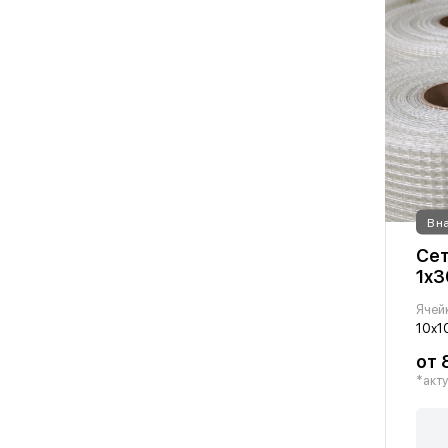
В н
Сет
1х3
Ячей
10х1
от 
*акту