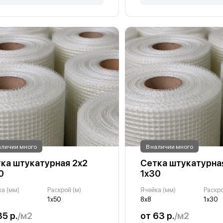
аличии много
В наличии много
ка штукатурная 2х2
Сетка штукатурна
0
1х30
ка (мм)
Раскрой (м)
Ячейка (мм)
Раскро
1х50
8х8
1х30
35 р.
/м2
от 63 р.
/м2