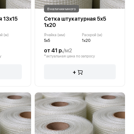
В наличии много
 13х15
Сетка штукатурная 5х5
1х20
й (м)
Ячейка (мм)
Раскрой (м)
5х5
1х20
от 41 р.
/м2
у
*актуальная цена по запросу
+