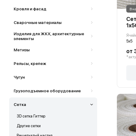
Кровля и фасад
В н
Сет
Сварочные материалы
1х5
Изделия для ЖКХ, архитектурные
Ячей
элементы
5х5
Метизы
от 
*акту
Рельсы, крепеж
Чугун
Грузоподъемное оборудование
Сетка
3D сетка Гиттер
Другие сетки
Решетчатый настил