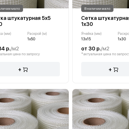
аличии мало
В наличии мало
ка штукатурная 5х5
Сетка штукатурная
0
1х30
ка (мм)
Раскрой (м)
Ячейка (мм)
Раскро
1х50
13х15
1х30
34 р.
/м2
от 30 р.
/м2
альная цена по запросу
*актуальная цена по запрос
+
+