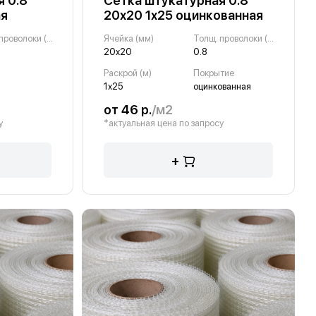
 0.8
Сетка штукатурная 0.8
ая
20х20 1х25 оцинкованная
Толщ. проволоки (мм)
Ячейка (мм)
Толщ. проволоки (мм)
20х20
0.8
Раскрой (м)
Покрытие
1х25
оцинкованная
от 46 р.
/м2
у
*актуальная цена по запросу
+