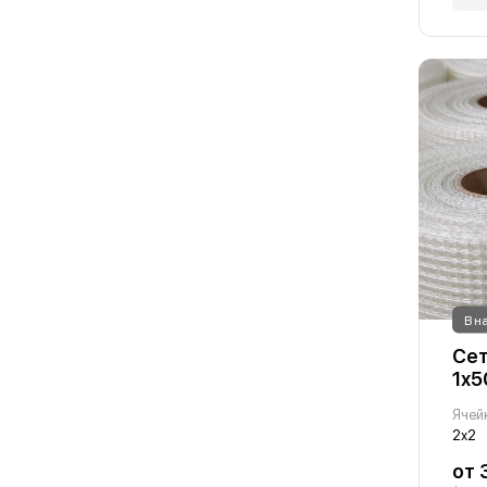
В н
Сет
1х5
Ячей
2х2
от 