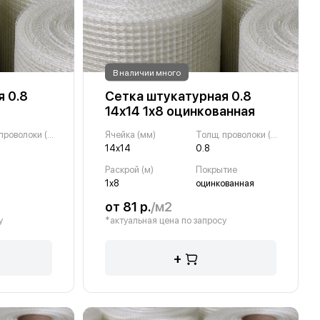
В наличии много
 0.8
Сетка штукатурная 0.8
14х14 1х8 оцинкованная
Толщ. проволоки (мм)
Ячейка (мм)
Толщ. проволоки (мм)
14х14
0.8
Раскрой (м)
Покрытие
1х8
оцинкованная
от 81 р.
/м2
у
*актуальная цена по запросу
+