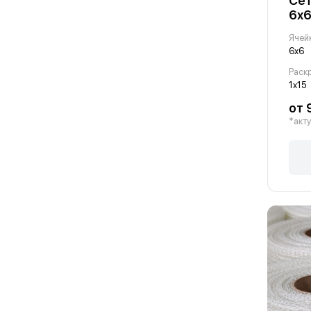
Сет
6х6
Ячей
6х6
Раскр
1х15
от 
*акту