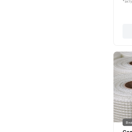
*акту
В н